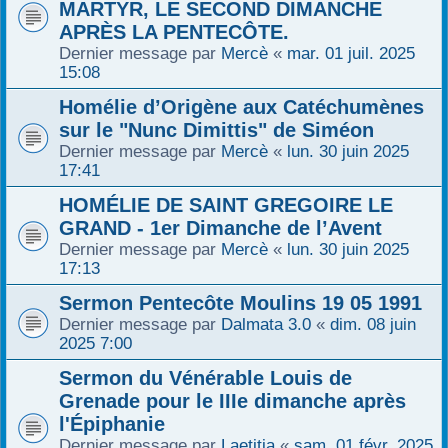
MARTYR, LE SECOND DIMANCHE
APRÈS LA PENTECÔTE.
Dernier message par
Mercè
«
mar. 01 juil. 2025
15:08
Homélie d’Origène aux Catéchumènes
sur le "Nunc Dimittis" de Siméon
Dernier message par
Mercè
«
lun. 30 juin 2025
17:41
HOMÉLIE DE SAINT GREGOIRE LE
GRAND - 1er Dimanche de l’Avent
Dernier message par
Mercè
«
lun. 30 juin 2025
17:13
Sermon Pentecôte Moulins 19 05 1991
Dernier message par
Dalmata 3.0
«
dim. 08 juin
2025 7:00
Sermon du Vénérable Louis de
Grenade pour le IIIe dimanche après
l'Épiphanie
Dernier message par
Laetitia
«
sam. 01 févr. 2025