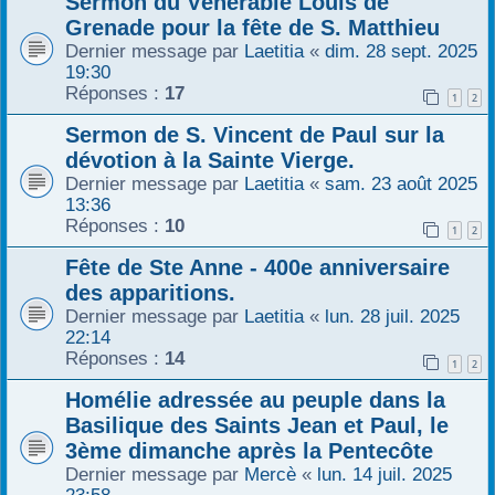
Sermon du Vénérable Louis de
Grenade pour la fête de S. Matthieu
Dernier message par
Laetitia
«
dim. 28 sept. 2025
19:30
Réponses :
17
1
2
Sermon de S. Vincent de Paul sur la
dévotion à la Sainte Vierge.
Dernier message par
Laetitia
«
sam. 23 août 2025
13:36
Réponses :
10
1
2
Fête de Ste Anne - 400e anniversaire
des apparitions.
Dernier message par
Laetitia
«
lun. 28 juil. 2025
22:14
Réponses :
14
1
2
Homélie adressée au peuple dans la
Basilique des Saints Jean et Paul, le
3ème dimanche après la Pentecôte
Dernier message par
Mercè
«
lun. 14 juil. 2025
23:58