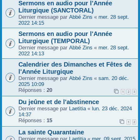
Sermons en audio pour l'Année
r
Liturgique (SANCTORAL)
Dernier message par
Abbé Zins
«
mer. 28 sept.
2022 14:15
Sermons en audio pour l'Année
Liturgique (TEMPORAL)
Dernier message par
Abbé Zins
«
mer. 28 sept.
2022 14:13
Calendrier des Dimanches et Fêtes de
l'Année Liturgique
Dernier message par
Abbé Zins
«
sam. 20 déc.
2025 10:09
Réponses :
20
1
2
3
Du jeûne et de l'abstinence
Dernier message par
Laetitia
«
lun. 23 déc. 2024
14:37
Réponses :
15
1
2
La sainte Quarantaine
Dernier message par
Laetitia
«
mer. 09 sept. 2015