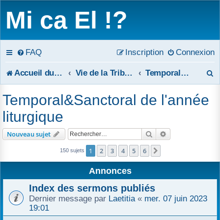
Mi ca El !?
FAQ
Inscription
Connexion
R
Accueil du forum
Vie de la Tribune
Temporal&Sanctoral de l'année liturgique
e
Temporal&Sanctoral de l'année
c
liturgique
h
Rechercher
Recherche avanc
Nouveau sujet
e
1
2
3
4
5
6
Suivant
150 sujets
r
Annonces
c
Index des sermons publiés
h
Dernier message par
Laetitia
«
mer. 07 juin 2023
19:01
e