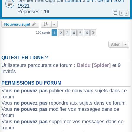
Dernier message par
Laetitia
«
dim. 09 juin 2024
15:21
Réponses :
16
1
2
Nouveau sujet
1
2
3
4
5
6
Suivant
150 sujets
Aller
QUI EST EN LIGNE ?
Utilisateurs parcourant ce forum :
Baidu [Spider]
et 9
invités
PERMISSIONS DU FORUM
Vous
ne pouvez pas
publier de nouveaux sujets dans ce
forum
Vous
ne pouvez pas
répondre aux sujets dans ce forum
Vous
ne pouvez pas
modifier vos messages dans ce
forum
Vous
ne pouvez pas
supprimer vos messages dans ce
forum