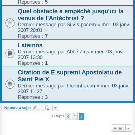
Réponses :
5
Quel obstacle a empêché jusqu'ici la
venue de l'Antéchrist ?
Dernier message par
Si vis pacem
«
mer. 03 janv.
2007 20:01
Réponses :
7
Lateinos
Dernier message par
Abbé Zins
«
mer. 03 janv.
2007 13:30
Réponses :
1
Citation de E supremi Apostolatu de
Saint Pie X
Dernier message par
Florent-Jean
«
mer. 03 janv.
2007 11:27
Réponses :
3
Nouveau sujet
1
2
Précédent
33 sujets
Aller