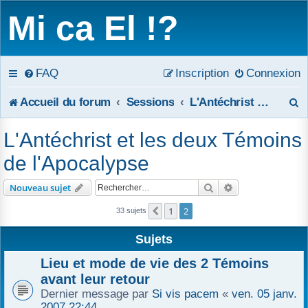
Mi ca El !?
FAQ
Inscription
Connexion
R
Accueil du forum
Sessions
L'Antéchrist et les deux Témoins de l'Apocalypse
e
L'Antéchrist et les deux Témoins
c
de l'Apocalypse
h
Rechercher
Recherche avanc
Nouveau sujet
e
1
2
Précédent
33 sujets
r
Sujets
c
Lieu et mode de vie des 2 Témoins
h
avant leur retour
Dernier message par
Si vis pacem
«
ven. 05 janv.
e
2007 22:44