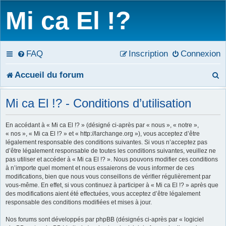
Mi ca El !?
FAQ
Inscription
Connexion
R
Accueil du forum
e
Mi ca El !? - Conditions d’utilisation
c
En accédant à « Mi ca El !? » (désigné ci-après par « nous », « notre »,
h
« nos », « Mi ca El !? » et « http://larchange.org »), vous acceptez d’être
légalement responsable des conditions suivantes. Si vous n’acceptez pas
e
d’être légalement responsable de toutes les conditions suivantes, veuillez ne
pas utiliser et accéder à « Mi ca El !? ». Nous pouvons modifier ces conditions
r
à n’importe quel moment et nous essaierons de vous informer de ces
modifications, bien que nous vous conseillons de vérifier régulièrement par
c
vous-même. En effet, si vous continuez à participer à « Mi ca El !? » après que
des modifications aient été effectuées, vous acceptez d’être légalement
h
responsable des conditions modifiées et mises à jour.
e
Nos forums sont développés par phpBB (désignés ci-après par « logiciel