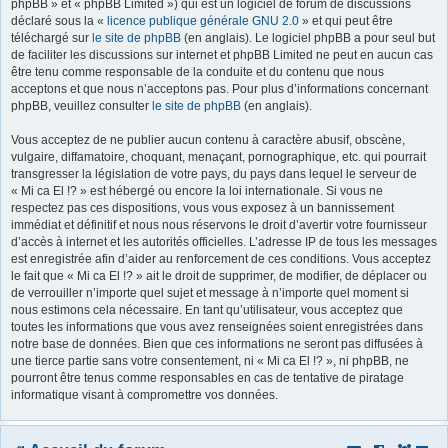
phpBB » et « phpBB Limited ») qui est un logiciel de forum de discussions
déclaré sous la «
licence publique générale GNU 2.0
» et qui peut être
r
téléchargé sur
le site de phpBB
(en anglais). Le logiciel phpBB a pour seul but
de faciliter les discussions sur internet et phpBB Limited ne peut en aucun cas
être tenu comme responsable de la conduite et du contenu que nous
acceptons et que nous n’acceptons pas. Pour plus d’informations concernant
phpBB, veuillez consulter
le site de phpBB
(en anglais).
Vous acceptez de ne publier aucun contenu à caractère abusif, obscène,
vulgaire, diffamatoire, choquant, menaçant, pornographique, etc. qui pourrait
transgresser la législation de votre pays, du pays dans lequel le serveur de
« Mi ca El !? » est hébergé ou encore la loi internationale. Si vous ne
respectez pas ces dispositions, vous vous exposez à un bannissement
immédiat et définitif et nous nous réservons le droit d’avertir votre fournisseur
d’accès à internet et les autorités officielles. L’adresse IP de tous les messages
est enregistrée afin d’aider au renforcement de ces conditions. Vous acceptez
le fait que « Mi ca El !? » ait le droit de supprimer, de modifier, de déplacer ou
de verrouiller n’importe quel sujet et message à n’importe quel moment si
nous estimons cela nécessaire. En tant qu’utilisateur, vous acceptez que
toutes les informations que vous avez renseignées soient enregistrées dans
notre base de données. Bien que ces informations ne seront pas diffusées à
une tierce partie sans votre consentement, ni « Mi ca El !? », ni phpBB, ne
pourront être tenus comme responsables en cas de tentative de piratage
informatique visant à compromettre vos données.