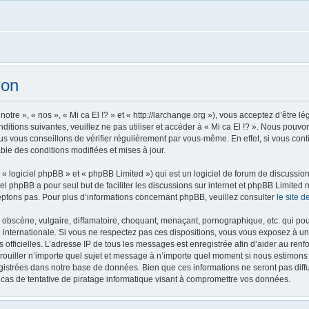
ion
notre », « nos », « Mi ca El !? » et « http://larchange.org »), vous acceptez d’être
ditions suivantes, veuillez ne pas utiliser et accéder à « Mi ca El !? ». Nous pouv
s vous conseillons de vérifier régulièrement par vous-même. En effet, si vous conti
ble des conditions modifiées et mises à jour.
 logiciel phpBB » et « phpBB Limited ») qui est un logiciel de forum de discussio
iel phpBB a pour seul but de faciliter les discussions sur internet et phpBB Limit
ptons pas. Pour plus d’informations concernant phpBB, veuillez consulter
le site 
obscène, vulgaire, diffamatoire, choquant, menaçant, pornographique, etc. qui pourr
oi internationale. Si vous ne respectez pas ces dispositions, vous vous exposez à u
ités officielles. L’adresse IP de tous les messages est enregistrée afin d’aider au re
verrouiller n’importe quel sujet et message à n’importe quel moment si nous estimons
istrées dans notre base de données. Bien que ces informations ne seront pas diffu
cas de tentative de piratage informatique visant à compromettre vos données.