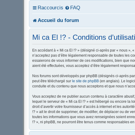
Raccourcis
FAQ
Accueil du forum
Mi ca El !? - Conditions d’utilisat
En accédant à « Mi ca El !? » (désigné ci-après par « nous », « 
n’acceptez pas d’être légalement responsable de toutes les con
essaierons de vous informer de ces modifications, bien que nou
aient été effectuées, vous acceptez d’être légalement responsa
Nos forums sont développés par phpBB (désignés ci-après par «
peut être téléchargé sur
le site de phpBB
(en anglais). Le logic
conduite et du contenu que nous acceptons et que nous n’acce
Vous acceptez de ne publier aucun contenu à caractère abusif, 
lequel le serveur de « Mi ca El !? » est hébergé ou encore la l
droit d’avertir votre fournisseur d’accès à internet et les autor
!? » ait le droit de supprimer, de modifier, de déplacer ou de 
toutes les informations que vous avez renseignées soient enreg
!? », ni phpBB, ne pourront être tenus comme responsables en 