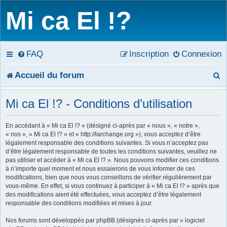
Mi ca El !?
FAQ
Inscription
Connexion
R
Accueil du forum
e
Mi ca El !? - Conditions d’utilisation
c
En accédant à « Mi ca El !? » (désigné ci-après par « nous », « notre »,
h
« nos », « Mi ca El !? » et « http://larchange.org »), vous acceptez d’être
légalement responsable des conditions suivantes. Si vous n’acceptez pas
e
d’être légalement responsable de toutes les conditions suivantes, veuillez ne
pas utiliser et accéder à « Mi ca El !? ». Nous pouvons modifier ces conditions
r
à n’importe quel moment et nous essaierons de vous informer de ces
modifications, bien que nous vous conseillons de vérifier régulièrement par
c
vous-même. En effet, si vous continuez à participer à « Mi ca El !? » après que
des modifications aient été effectuées, vous acceptez d’être légalement
h
responsable des conditions modifiées et mises à jour.
e
Nos forums sont développés par phpBB (désignés ci-après par « logiciel