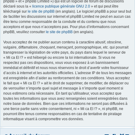
phpBB » et « phpBB Limited ») qui est un logiciel de forum de discussions
déclaré sous la «
licence publique générale GNU 2.0
» et qui peut être
r
téléchargé sur
le site de phpBB
(en anglais). Le logiciel phpBB a pour seul but
de faciliter les discussions sur internet et phpBB Limited ne peut en aucun cas
être tenu comme responsable de la conduite et du contenu que nous
acceptons et que nous n’acceptons pas. Pour plus d’informations concernant
phpBB, veuillez consulter
le site de phpBB
(en anglais).
Vous acceptez de ne publier aucun contenu à caractère abusif, obscène,
vulgaire, diffamatoire, choquant, menaçant, pornographique, etc. qui pourrait
transgresser la législation de votre pays, du pays dans lequel le serveur de
« Mi ca El !? » est hébergé ou encore la loi internationale. Si vous ne
respectez pas ces dispositions, vous vous exposez à un bannissement
immédiat et définitif et nous nous réservons le droit d’avertir votre fournisseur
d’accès à internet et les autorités officielles. L’adresse IP de tous les messages
est enregistrée afin d’aider au renforcement de ces conditions. Vous acceptez
le fait que « Mi ca El !? » ait le droit de supprimer, de modifier, de déplacer ou
de verrouiller n’importe quel sujet et message à n’importe quel moment si
nous estimons cela nécessaire. En tant qu’utilisateur, vous acceptez que
toutes les informations que vous avez renseignées soient enregistrées dans
notre base de données. Bien que ces informations ne seront pas diffusées à
une tierce partie sans votre consentement, ni « Mi ca El !? », ni phpBB, ne
pourront être tenus comme responsables en cas de tentative de piratage
informatique visant à compromettre vos données.