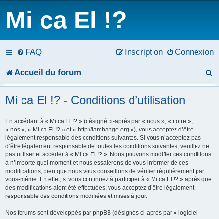
Mi ca El !?
FAQ
Inscription
Connexion
R
Accueil du forum
e
Mi ca El !? - Conditions d’utilisation
c
En accédant à « Mi ca El !? » (désigné ci-après par « nous », « notre »,
h
« nos », « Mi ca El !? » et « http://larchange.org »), vous acceptez d’être
légalement responsable des conditions suivantes. Si vous n’acceptez pas
e
d’être légalement responsable de toutes les conditions suivantes, veuillez ne
pas utiliser et accéder à « Mi ca El !? ». Nous pouvons modifier ces conditions
r
à n’importe quel moment et nous essaierons de vous informer de ces
modifications, bien que nous vous conseillons de vérifier régulièrement par
c
vous-même. En effet, si vous continuez à participer à « Mi ca El !? » après que
des modifications aient été effectuées, vous acceptez d’être légalement
h
responsable des conditions modifiées et mises à jour.
e
Nos forums sont développés par phpBB (désignés ci-après par « logiciel