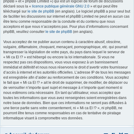
phpBB » et « phpBB Limited ») qui est un logiciel de forum de discussions
déclaré sous la «
licence publique générale GNU 2.0
» et qui peut être
r
téléchargé sur
le site de phpBB
(en anglais). Le logiciel phpBB a pour seul but
de faciliter les discussions sur internet et phpBB Limited ne peut en aucun cas
être tenu comme responsable de la conduite et du contenu que nous
acceptons et que nous n’acceptons pas. Pour plus d’informations concernant
phpBB, veuillez consulter
le site de phpBB
(en anglais).
Vous acceptez de ne publier aucun contenu à caractère abusif, obscène,
vulgaire, diffamatoire, choquant, menaçant, pornographique, etc. qui pourrait
transgresser la législation de votre pays, du pays dans lequel le serveur de
« Mi ca El !? » est hébergé ou encore la loi internationale. Si vous ne
respectez pas ces dispositions, vous vous exposez à un bannissement
immédiat et définitif et nous nous réservons le droit d’avertir votre fournisseur
d’accès à internet et les autorités officielles. L’adresse IP de tous les messages
est enregistrée afin d’aider au renforcement de ces conditions. Vous acceptez
le fait que « Mi ca El !? » ait le droit de supprimer, de modifier, de déplacer ou
de verrouiller n’importe quel sujet et message à n’importe quel moment si
nous estimons cela nécessaire. En tant qu’utilisateur, vous acceptez que
toutes les informations que vous avez renseignées soient enregistrées dans
notre base de données. Bien que ces informations ne seront pas diffusées à
une tierce partie sans votre consentement, ni « Mi ca El !? », ni phpBB, ne
pourront être tenus comme responsables en cas de tentative de piratage
informatique visant à compromettre vos données.