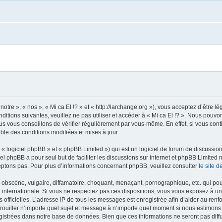
notre », « nos », « Mi ca El !? » et « http://larchange.org »), vous acceptez d’être
ditions suivantes, veuillez ne pas utiliser et accéder à « Mi ca El !? ». Nous pouv
s vous conseillons de vérifier régulièrement par vous-même. En effet, si vous conti
ble des conditions modifiées et mises à jour.
 logiciel phpBB » et « phpBB Limited ») qui est un logiciel de forum de discussio
iel phpBB a pour seul but de faciliter les discussions sur internet et phpBB Limit
ptons pas. Pour plus d’informations concernant phpBB, veuillez consulter
le site 
obscène, vulgaire, diffamatoire, choquant, menaçant, pornographique, etc. qui pourr
oi internationale. Si vous ne respectez pas ces dispositions, vous vous exposez à u
ités officielles. L’adresse IP de tous les messages est enregistrée afin d’aider au re
verrouiller n’importe quel sujet et message à n’importe quel moment si nous estimons
istrées dans notre base de données. Bien que ces informations ne seront pas diffu