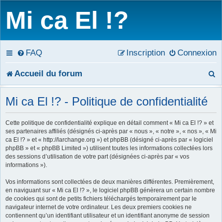
Mi ca El !?
FAQ
Inscription
Connexion
R
Accueil du forum
e
Mi ca El !? - Politique de confidentialité
c
Cette politique de confidentialité explique en détail comment « Mi ca El !? » et
h
ses partenaires affiliés (désignés ci-après par « nous », « notre », « nos », « Mi
ca El !? » et « http://larchange.org ») et phpBB (désigné ci-après par « logiciel
e
phpBB » et « phpBB Limited ») utilisent toutes les informations collectées lors
des sessions d’utilisation de votre part (désignées ci-après par « vos
r
informations »).
c
Vos informations sont collectées de deux manières différentes. Premièrement,
en naviguant sur « Mi ca El !? », le logiciel phpBB génèrera un certain nombre
h
de cookies qui sont de petits fichiers téléchargés temporairement par le
navigateur internet de votre ordinateur. Les deux premiers cookies ne
e
contiennent qu’un identifiant utilisateur et un identifiant anonyme de session