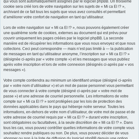
qui vous sont automatiquement assignés par le logiciel phpBB. Un troisième
cookie sera créé lors de votre navigation sur les sujets de « Mi ca El !? »,
r
archivant de ce fait tous les sujets que vous avez consultés et permettant
d’améliorer votre confort de navigation en tant qu’utilisateur.
Lors de votre navigation sur « Mi ca El !? », nous pouvons également créer
une quatrième sorte de cookies, externes au document qui est prévu pour
couvrir uniquement les pages créées par le logiciel phpBB. La seconde
manière est de récupérer les informations que vous nous envoyez et que nous
collectons. Ceci peut correspondre — mais n’est pas limité à — la publication
de messages en tant qu’utilisateur anonyme, l’inscription sur « Mi ca El !? »
(désignée ci-après par « votre compte ») et les messages que vous publiez
après votre inscription et lors de votre connexion (désignés ci-après par « vos
messages »).
Votre compte contiendra au minimum un identifiant unique (désigné ci-après
par « votre nom d’utilisateur ») et un mot de passe personnel vous permettant
de vous connecter à votre compte (désigné ci-après par « votre mot de
passe ») et une adresse de courriel personnelle. Les informations de votre
compte sur « Mi ca El !? » sont protégées par les lois de protection des
données applicables dans le pays qui héberge notre serveur. Toutes les
informations, en-dehors de votre nom d’utilisateur, de votre mot de passe et de
votre adresse de courriel requis par « Mi ca El !? » durant votre inscription,
sont obligatoires ou facultatives, à la seule discrétion de « Mi ca El !? ». Dans
tous les cas, vous pouvez contrôler quelles informations de votre compte vous
souhaitez rendre publiques ou non. De plus, vous pouvez décider de vous
abonner ou non à la liste de diffusion du logiciel phpBB depuis une option