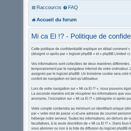
Raccourcis
FAQ
Accueil du forum
Mi ca El !? - Politique de confiden
Cette politique de confidentialité explique en détail comment « M
(désigné ci-après par « logiciel phpBB » et « phpBB Limited ») u
Vos informations sont collectées de deux manières différentes. 
temporairement par le navigateur internet de votre ordinateur.
assignés par le logiciel phpBB. Un troisième cookie sera créé lo
confort de navigation en tant qu’utilisateur.
Lors de votre navigation sur « Mi ca El !? », nous pouvons ég
La seconde manière est de récupérer les informations que vous
anonyme, l’inscription sur « Mi ca El !? » (désignée ci-après p
Votre compte contiendra au minimum un identifiant unique (dés
par « votre mot de passe ») et une adresse de courriel personne
héberge notre serveur. Toutes les informations, en-dehors de vot
facultatives, à la seule discrétion de « Mi ca El !? ». Dans to
vous abonner ou non à la liste de diffusion du logiciel phpBB 