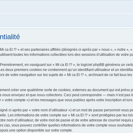
tialité
i ca El !? » et ses partenaires affiliés (désignés ci-après par « nous », « notre », « 
tilisent toutes les informations collectées lors des sessions d’utilisation de votre p
Premièrement, en naviguant sur « Mi ca El !? », le logiciel phpBB génèrera un certa
 Les deux premiers cookies ne contiennent qu’un identifiant utilisateur et un ident
rs de votre navigation sur les sujets de « Mi ca El !? », archivant de ce fait tous l
alement créer une quatrième sorte de cookies, externes au document qui est prévu p
 nous envoyez et que nous collectons. Ceci peut correspondre — mais n’est pas lim
ar « votre compte ») et les messages que vous publiez après votre inscription et lo
igné ci-après par « votre nom d’utilisateur ») et un mot de passe personnel vous p
lle. Les informations de votre compte sur « Mi ca El !? » sont protégées par les l
re nom d’utilisateur, de votre mot de passe et de votre adresse de courriel requis pa
us les cas, vous pouvez contrôler quelles informations de votre compte vous souhai
depuis une option disponible sur votre compte.