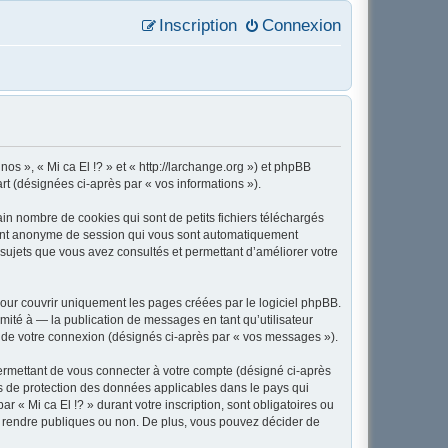
Inscription
Connexion
nos », « Mi ca El !? » et « http://larchange.org ») et phpBB
art (désignées ci-après par « vos informations »).
in nombre de cookies qui sont de petits fichiers téléchargés
ifiant anonyme de session qui vous sont automatiquement
es sujets que vous avez consultés et permettant d’améliorer votre
our couvrir uniquement les pages créées par le logiciel phpBB.
ité à — la publication de messages en tant qu’utilisateur
rs de votre connexion (désignés ci-après par « vos messages »).
ermettant de vous connecter à votre compte (désigné ci-après
ois de protection des données applicables dans le pays qui
r « Mi ca El !? » durant votre inscription, sont obligatoires ou
tez rendre publiques ou non. De plus, vous pouvez décider de