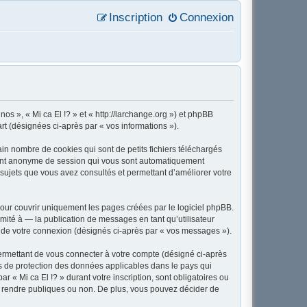
Inscription
Connexion
nos », « Mi ca El !? » et « http://larchange.org ») et phpBB
art (désignées ci-après par « vos informations »).
in nombre de cookies qui sont de petits fichiers téléchargés
ifiant anonyme de session qui vous sont automatiquement
es sujets que vous avez consultés et permettant d’améliorer votre
our couvrir uniquement les pages créées par le logiciel phpBB.
ité à — la publication de messages en tant qu’utilisateur
rs de votre connexion (désignés ci-après par « vos messages »).
ermettant de vous connecter à votre compte (désigné ci-après
ois de protection des données applicables dans le pays qui
r « Mi ca El !? » durant votre inscription, sont obligatoires ou
tez rendre publiques ou non. De plus, vous pouvez décider de