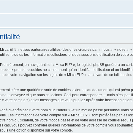
tialité
i ca El !? » et ses partenaires affiliés (désignés ci-après par « nous », « notre », « 
tilisent toutes les informations collectées lors des sessions d’utilisation de votre p
Premièrement, en naviguant sur « Mi ca El !? », le logiciel phpBB génèrera un certa
 Les deux premiers cookies ne contiennent qu’un identifiant utilisateur et un ident
rs de votre navigation sur les sujets de « Mi ca El !? », archivant de ce fait tous l
alement créer une quatrième sorte de cookies, externes au document qui est prévu p
 nous envoyez et que nous collectons. Ceci peut correspondre — mais n’est pas lim
ar « votre compte ») et les messages que vous publiez après votre inscription et lo
igné ci-après par « votre nom d’utilisateur ») et un mot de passe personnel vous p
lle. Les informations de votre compte sur « Mi ca El !? » sont protégées par les l
re nom d’utilisateur, de votre mot de passe et de votre adresse de courriel requis pa
us les cas, vous pouvez contrôler quelles informations de votre compte vous souhai
depuis une option disponible sur votre compte.