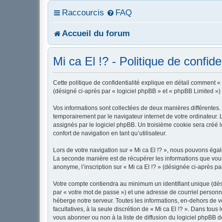
Raccourcis
FAQ
Accueil du forum
Mi ca El !? - Politique de confiden
Cette politique de confidentialité explique en détail comment « M
(désigné ci-après par « logiciel phpBB » et « phpBB Limited ») u
Vos informations sont collectées de deux manières différentes. 
temporairement par le navigateur internet de votre ordinateur.
assignés par le logiciel phpBB. Un troisième cookie sera créé lo
confort de navigation en tant qu’utilisateur.
Lors de votre navigation sur « Mi ca El !? », nous pouvons ég
La seconde manière est de récupérer les informations que vous
anonyme, l’inscription sur « Mi ca El !? » (désignée ci-après p
Votre compte contiendra au minimum un identifiant unique (dés
par « votre mot de passe ») et une adresse de courriel personne
héberge notre serveur. Toutes les informations, en-dehors de vot
facultatives, à la seule discrétion de « Mi ca El !? ». Dans to
vous abonner ou non à la liste de diffusion du logiciel phpBB 