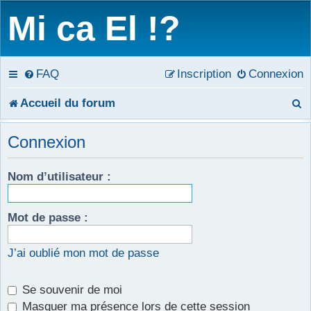
Mi ca El !?
FAQ
Inscription
Connexion
R
Accueil du forum
e
Connexion
c
Nom d’utilisateur :
h
e
Mot de passe :
r
c
J’ai oublié mon mot de passe
h
Se souvenir de moi
e
Masquer ma présence lors de cette session