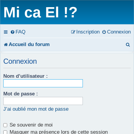
Mi ca El !?
FAQ
Inscription
Connexion
R
Accueil du forum
e
Connexion
c
Nom d’utilisateur :
h
e
Mot de passe :
r
c
J’ai oublié mon mot de passe
h
Se souvenir de moi
e
Masquer ma présence lors de cette session