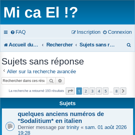
Mi ca El !?
FAQ
Inscription
Connexion
R
Accueil du forum
Rechercher
Sujets sans réponse
e
Sujets sans réponse
c
Aller sur la recherche avancée
h
Rechercher
Recherche avancée
e
Page
1
sur
8
1
2
3
4
5
8
Sui
La recherche a retourné 193 résultats
…
r
Sujets
c
quelques anciens numéros de
h
*Sodalitium* en italien
Dernier message par
trinity
«
sam. 01 août 2026
e
19:28