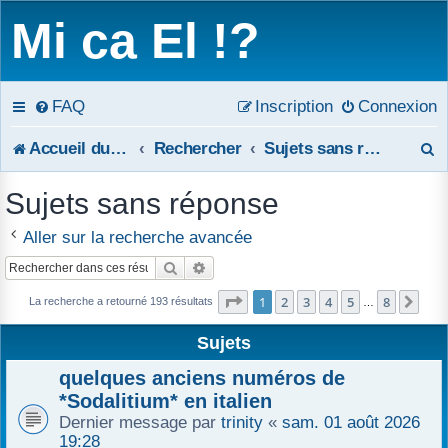
Mi ca El !?
FAQ
Inscription
Connexion
R
Accueil du forum
Rechercher
Sujets sans réponse
e
Sujets sans réponse
c
Aller sur la recherche avancée
h
Rechercher
Recherche avancée
e
Page
1
sur
8
1
2
3
4
5
8
Sui
La recherche a retourné 193 résultats
…
r
Sujets
c
quelques anciens numéros de
h
*Sodalitium* en italien
Dernier message par
trinity
«
sam. 01 août 2026
e
19:28