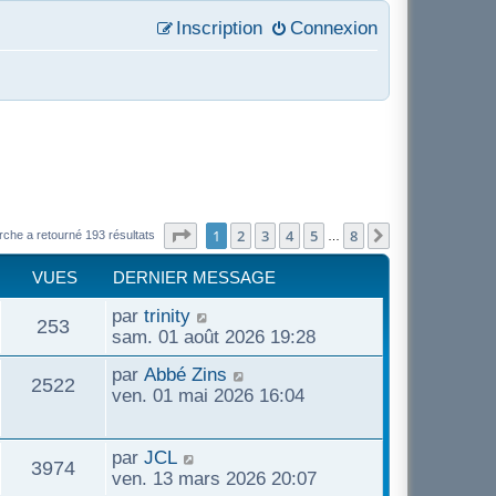
Inscription
Connexion
Page
1
sur
8
1
2
3
4
5
8
Suivant
rche a retourné 193 résultats
…
VUES
DERNIER MESSAGE
D
par
trinity
V
253
e
sam. 01 août 2026 19:28
r
u
D
par
Abbé Zins
n
V
2522
e
ven. 01 mai 2026 16:04
i
e
r
e
u
n
r
s
D
i
par
JCL
m
V
3974
e
e
e
ven. 13 mars 2026 20:07
e