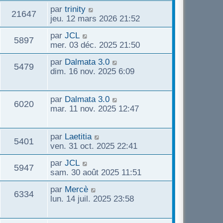
r
r
s
u
s
D
par
trinity
n
m
V
s
21647
e
jeu. 12 mars 2026 21:52
i
e
a
e
r
e
s
g
u
D
par
JCL
n
r
V
s
5897
e
e
s
mer. 03 déc. 2025 21:50
i
m
a
e
r
e
e
g
u
D
par
Dalmata 3.0
n
r
V
5479
s
e
e
s
dim. 16 nov. 2025 6:09
i
m
s
e
r
e
e
u
a
n
r
s
g
s
D
i
par
Dalmata 3.0
m
V
s
6020
e
e
e
e
mar. 11 nov. 2025 12:47
e
a
r
r
s
g
u
s
n
m
s
e
D
i
par
Laetitia
e
a
V
5401
e
e
e
ven. 31 oct. 2025 22:41
s
g
r
r
s
e
u
s
D
par
JCL
n
m
a
V
5947
e
sam. 30 août 2025 11:51
i
e
g
e
r
e
s
e
u
D
par
Mercè
n
r
V
s
6334
e
s
lun. 14 juil. 2025 23:58
i
m
a
e
r
e
e
g
u
n
r
s
e