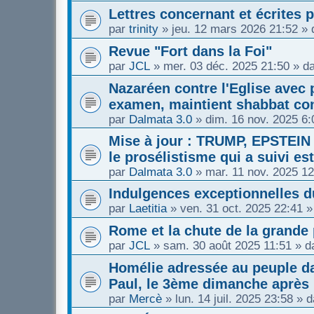
Lettres concernant et écrites 
par
trinity
»
jeu. 12 mars 2026 21:52
» 
Revue "Fort dans la Foi"
par
JCL
»
mer. 03 déc. 2025 21:50
» d
Nazaréen contre l'Eglise avec 
examen, maintient shabbat con
par
Dalmata 3.0
»
dim. 16 nov. 2025 6:
Mise à jour : TRUMP, EPSTEIN
le prosélistisme qui a suivi est
par
Dalmata 3.0
»
mar. 11 nov. 2025 12
Indulgences exceptionnelles 
par
Laetitia
»
ven. 31 oct. 2025 22:41
»
Rome et la chute de la grande
par
JCL
»
sam. 30 août 2025 11:51
» d
Homélie adressée au peuple da
Paul, le 3ème dimanche après 
par
Mercè
»
lun. 14 juil. 2025 23:58
» d