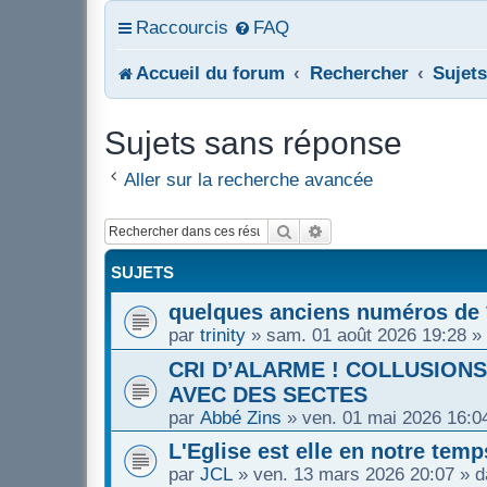
Raccourcis
FAQ
Accueil du forum
Rechercher
Sujet
Sujets sans réponse
Aller sur la recherche avancée
Rechercher
Recherche avancée
SUJETS
quelques anciens numéros de *
par
trinity
»
sam. 01 août 2026 19:28
»
CRI D’ALARME ! COLLUSION
AVEC DES SECTES
par
Abbé Zins
»
ven. 01 mai 2026 16:0
L'Eglise est elle en notre te
par
JCL
»
ven. 13 mars 2026 20:07
» d