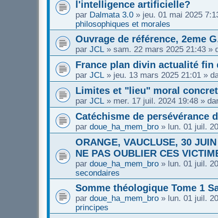
l'intelligence artificielle?
par
Dalmata 3.0
»
jeu. 01 mai 2025 7:1
philosophiques et morales
Ouvrage de référence, 2eme G.M
par
JCL
»
sam. 22 mars 2025 21:43
» 
France plan divin actualité fi
par
JCL
»
jeu. 13 mars 2025 21:01
» d
Limites et "lieu" moral concret
par
JCL
»
mer. 17 juil. 2024 19:48
» da
Catéchisme de persévérance 
par
doue_ha_mem_bro
»
lun. 01 juil. 
ORANGE, VAUCLUSE, 30 JUIN
NE PAS OUBLIER CES VICTIME
par
doue_ha_mem_bro
»
lun. 01 juil. 
secondaires
Somme théologique Tome 1 Sa
par
doue_ha_mem_bro
»
lun. 01 juil. 
principes