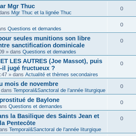
n
é
o
par Mgr Thuc
R
0
s
dans
Mgr Thuc et la lignée Thuc
p
n
é
e
R
0
o
s
ans
Questions et demandes
p
s
é
pour seules munitions son libre
n
e
R
0
o
tre sanctification dominicale
p
s
09
» dans
Questions et demandes
s
é
n
o
 ET LES AUTRES (Joe Massot), puis
e
R
0
p
s
-il jugé fructueux ?
n
:47
» dans
Actualité et thèmes secondaires
s
é
o
e
du mois de novembre
s
R
0
p
n
 dans
Temporal&Sanctoral de l'année liturgique
s
e
é
o
 prostitué de Baylone
s
R
0
ans
Questions et demandes
s
p
n
e
é
ns la Basilique des Saints Jean et
R
0
o
s
la Pentecôte
s
p
ans
Temporal&Sanctoral de l'année liturgique
é
n
e