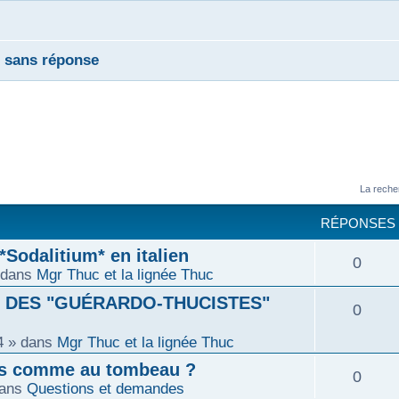
s sans réponse
La reche
RÉPONSES
Sodalitium* en italien
R
0
 dans
Mgr Thuc et la lignée Thuc
é
S DES "GUÉRARDO-THUCISTES"
R
0
p
4
» dans
Mgr Thuc et la lignée Thuc
é
o
mps comme au tombeau ?
R
0
p
ans
Questions et demandes