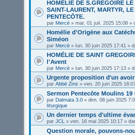
HOMÉLIE DE S.GREGOIRE LE
SAINT-LAURENT, MARTYR, L
PENTECÔTE.
par
Mercè
»
mar. 01 juil. 2025 15:08
» 
Homélie d’Origène aux Catéch
Siméon
par
Mercè
»
lun. 30 juin 2025 17:41
» d
HOMÉLIE DE SAINT GREGOIRE
l’Avent
par
Mercè
»
lun. 30 juin 2025 17:13
» d
Urgente proposition d'un avoi
par
Abbé Zins
»
ven. 20 juin 2025 16:0
Sermon Pentecôte Moulins 19 
par
Dalmata 3.0
»
dim. 08 juin 2025 7:
liturgique
Un dernier temps d'ultime éva
par
JCL
»
ven. 16 mai 2025 10:17
» da
Question morale, pouvons-nou