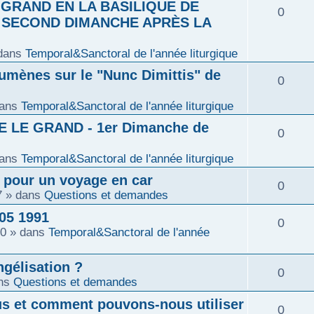
o
 GRAND EN LA BASILIQUE DE
R
0
p
s
E SECOND DIMANCHE APRÈS LA
s
n
é
o
e
dans
Temporal&Sanctoral de l'année liturgique
s
p
n
umènes sur le "Nunc Dimittis" de
s
R
0
e
o
s
ans
Temporal&Sanctoral de l'année liturgique
é
s
n
e
 LE GRAND - 1er Dimanche de
R
0
p
s
s
ans
Temporal&Sanctoral de l'année liturgique
é
o
e
r pour un voyage en car
R
0
p
n
7
» dans
Questions et demandes
s
é
o
05 1991
s
R
0
00
» dans
Temporal&Sanctoral de l'année
p
n
e
é
ngélisation ?
o
s
s
R
0
p
ns
Questions et demandes
n
e
é
s et comment pouvons-nous utiliser
o
R
0