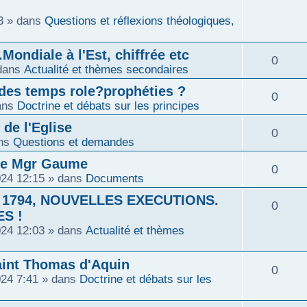
s
s
p
n
3
» dans
Questions et réflexions théologiques,
é
e
o
s
p
ondiale à l'Est, chiffrée etc
R
0
s
n
dans
Actualité et thèmes secondaires
e
o
é
n des temps role?prophéties ?
s
R
0
s
n
ans
Doctrine et débats sur les principes
p
e
é
 de l'Eglise
s
R
0
o
ns
Questions et demandes
s
p
e
é
de Mgr Gaume
n
R
0
o
2024 12:15
» dans
Documents
s
p
s
é
 1794, NOUVELLES EXECUTIONS.
n
R
0
o
S !
e
p
s
2024 12:03
» dans
Actualité et thèmes
é
n
s
o
e
p
int Thomas d'Aquin
s
R
0
n
2024 7:41
» dans
Doctrine et débats sur les
s
o
e
é
s