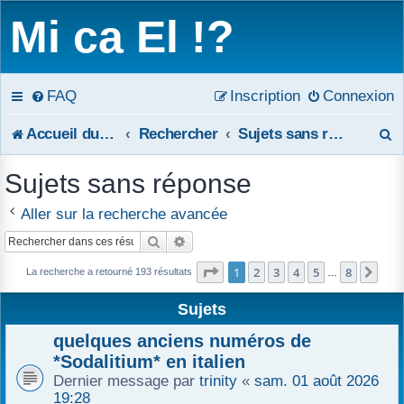
Mi ca El !?
FAQ
Inscription
Connexion
R
Accueil du forum
Rechercher
Sujets sans réponse
e
Sujets sans réponse
c
Aller sur la recherche avancée
h
Rechercher
Recherche avancée
e
Page
1
sur
8
1
2
3
4
5
8
Sui
La recherche a retourné 193 résultats
…
r
Sujets
c
quelques anciens numéros de
h
*Sodalitium* en italien
Dernier message par
trinity
«
sam. 01 août 2026
e
19:28