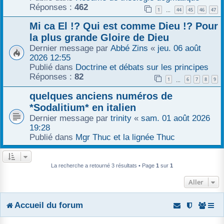
Réponses :
462
1
44
45
46
47
r
…
Mi ca El !? Qui est comme Dieu !? Pour
la plus grande Gloire de Dieu
Dernier message par
Abbé Zins
«
jeu. 06 août
2026 12:55
Publié dans
Doctrine et débats sur les principes
Réponses :
82
1
6
7
8
9
…
quelques anciens numéros de
*Sodalitium* en italien
Dernier message par
trinity
«
sam. 01 août 2026
19:28
Publié dans
Mgr Thuc et la lignée Thuc
La recherche a retourné 3 résultats • Page
1
sur
1
Aller
Accueil du forum