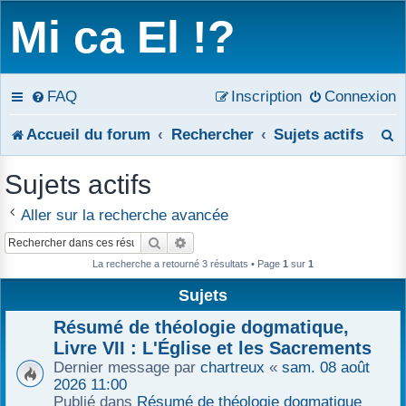
Mi ca El !?
FAQ
Inscription
Connexion
R
Accueil du forum
Rechercher
Sujets actifs
e
Sujets actifs
c
Aller sur la recherche avancée
h
Rechercher
Recherche avancée
e
La recherche a retourné 3 résultats • Page
1
sur
1
Sujets
r
Résumé de théologie dogmatique,
c
Livre VII : L'Église et les Sacrements
h
Dernier message par
chartreux
«
sam. 08 août
2026 11:00
e
Publié dans
Résumé de théologie dogmatique