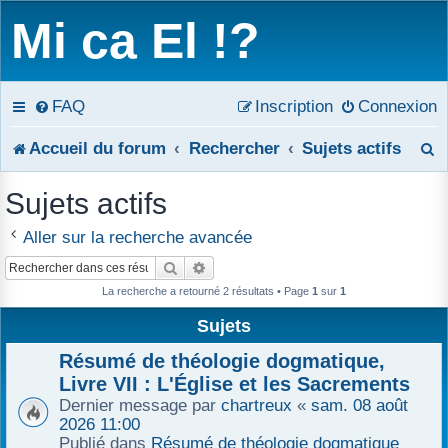
Mi ca El !?
FAQ
Inscription
Connexion
R
Accueil du forum
Rechercher
Sujets actifs
e
Sujets actifs
c
Aller sur la recherche avancée
h
Rechercher
Recherche avancée
e
La recherche a retourné 2 résultats • Page
1
sur
1
Sujets
r
Résumé de théologie dogmatique,
c
Livre VII : L'Église et les Sacrements
h
Dernier message par
chartreux
«
sam. 08 août
2026 11:00
e
Publié dans
Résumé de théologie dogmatique