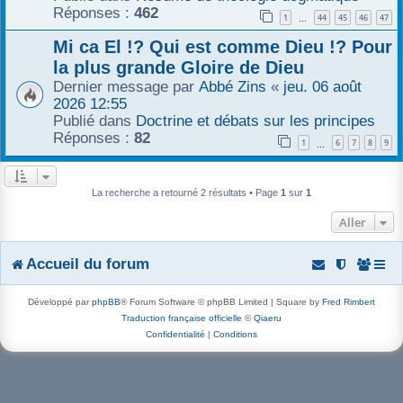
Réponses :
462
1
44
45
46
47
r
…
Mi ca El !? Qui est comme Dieu !? Pour
la plus grande Gloire de Dieu
Dernier message par
Abbé Zins
«
jeu. 06 août
2026 12:55
Publié dans
Doctrine et débats sur les principes
Réponses :
82
1
6
7
8
9
…
La recherche a retourné 2 résultats • Page
1
sur
1
Aller
Accueil du forum
Développé par
phpBB
® Forum Software © phpBB Limited | Square by
Fred Rimbert
Traduction française officielle
©
Qiaeru
Confidentialité
|
Conditions