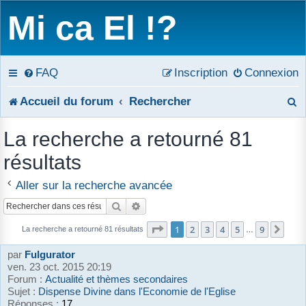
Mi ca El !?
FAQ
Inscription
Connexion
R
Accueil du forum
Rechercher
e
La recherche a retourné 81
c
résultats
h
Aller sur la recherche avancée
e
Rechercher
Recherche avancée
r
Page
1
sur
9
1
2
3
4
5
9
Suiv
La recherche a retourné 81 résultats
…
c
par
Fulgurator
ven. 23 oct. 2015 20:19
h
Forum :
Actualité et thèmes secondaires
Sujet :
Dispense Divine dans l'Economie de l'Eglise
e
Réponses :
17