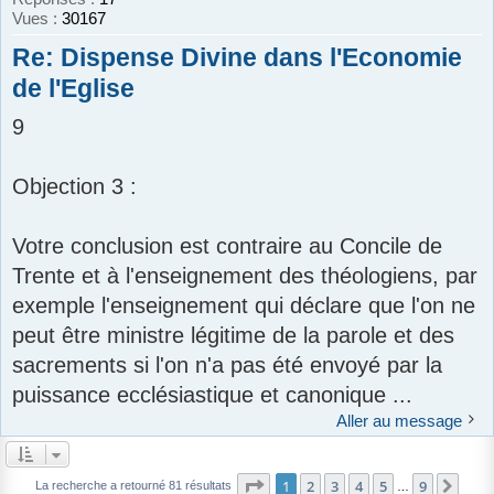
Vues :
30167
Re: Dispense Divine dans l'Economie
de l'Eglise
9
Objection 3 :
Votre conclusion est contraire au Concile de
Trente et à l'enseignement des théologiens, par
exemple l'enseignement qui déclare que l'on ne
peut être ministre légitime de la parole et des
sacrements si l'on n'a pas été envoyé par la
puissance ecclésiastique et canonique ...
Aller au message
Page
1
sur
9
1
2
3
4
5
9
Suiv
La recherche a retourné 81 résultats
…