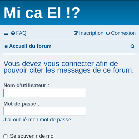
Mi ca El !?
FAQ
Inscription
Connexion
R
Accueil du forum
e
Vous devez vous connecter afin de
c
pouvoir citer les messages de ce forum.
h
Nom d’utilisateur :
e
r
Mot de passe :
c
J’ai oublié mon mot de passe
h
e
Se souvenir de moi