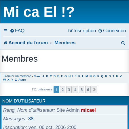
Mi ca El !?
FAQ
Inscription
Connexion
R
Accueil du forum
Membres
e
Membres
c
h
Trouver un membre
•
Tous
A
B
C
D
E
F
G
H
I
J
K
L
M
N
O
P
Q
R
S
T
U
V
W
X
Y
Z
Autre
e
1
2
3
4
5
6
Suivant
131 utilisateurs
r
NOM D’UTILISATEUR
c
Rang, Nom d’utilisateur
Site Admin
micael
h
Messages
88
e
Inscription
ven. 06 oct. 2006 2:00