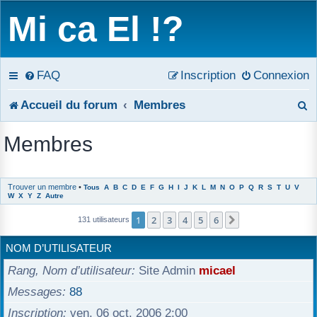
Mi ca El !?
FAQ
Inscription
Connexion
R
Accueil du forum
Membres
e
Membres
c
h
Trouver un membre
•
Tous
A
B
C
D
E
F
G
H
I
J
K
L
M
N
O
P
Q
R
S
T
U
V
W
X
Y
Z
Autre
e
1
2
3
4
5
6
Suivant
131 utilisateurs
r
NOM D’UTILISATEUR
c
Rang, Nom d’utilisateur
Site Admin
micael
h
Messages
88
e
Inscription
ven. 06 oct. 2006 2:00