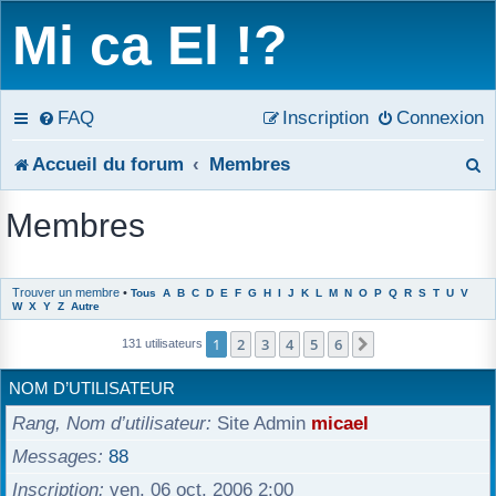
Mi ca El !?
FAQ
Inscription
Connexion
R
Accueil du forum
Membres
e
Membres
c
h
Trouver un membre
•
Tous
A
B
C
D
E
F
G
H
I
J
K
L
M
N
O
P
Q
R
S
T
U
V
W
X
Y
Z
Autre
e
1
2
3
4
5
6
Suivant
131 utilisateurs
r
NOM D’UTILISATEUR
c
Rang, Nom d’utilisateur
Site Admin
micael
h
Messages
88
e
Inscription
ven. 06 oct. 2006 2:00