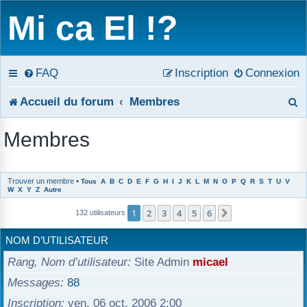
Mi ca El !?
FAQ
Inscription
Connexion
R
Accueil du forum
Membres
e
Membres
c
h
Trouver un membre
•
Tous
A
B
C
D
E
F
G
H
I
J
K
L
M
N
O
P
Q
R
S
T
U
V
W
X
Y
Z
Autre
e
1
2
3
4
5
6
Suivant
132 utilisateurs
r
NOM D’UTILISATEUR
c
Rang, Nom d’utilisateur
Site Admin
micael
h
Messages
88
e
Inscription
ven. 06 oct. 2006 2:00