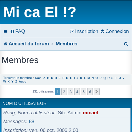
Mi ca El !?
FAQ
Inscription
Connexion
R
Accueil du forum
Membres
e
Membres
c
h
Trouver un membre
•
Tous
A
B
C
D
E
F
G
H
I
J
K
L
M
N
O
P
Q
R
S
T
U
V
W
X
Y
Z
Autre
e
1
2
3
4
5
6
Suivant
131 utilisateurs
r
NOM D’UTILISATEUR
c
Rang, Nom d’utilisateur
Site Admin
micael
h
Messages
88
e
Inscription
ven. 06 oct. 2006 2:00