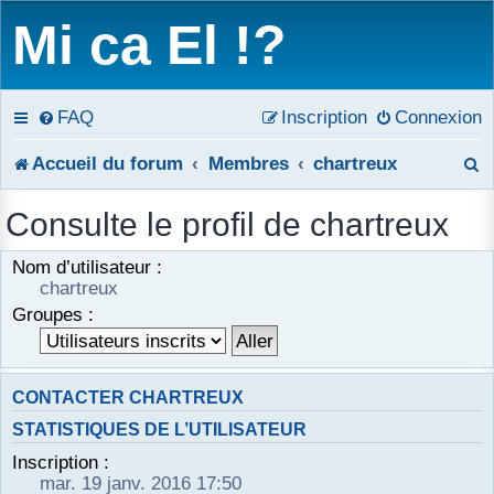
Mi ca El !?
FAQ
Inscription
Connexion
R
Accueil du forum
Membres
chartreux
e
Consulte le profil de chartreux
c
Nom d’utilisateur :
h
chartreux
Groupes :
e
r
CONTACTER CHARTREUX
c
STATISTIQUES DE L’UTILISATEUR
h
Inscription :
e
mar. 19 janv. 2016 17:50