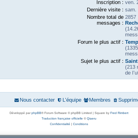
Inscription :
ven. 
Dernière visite :
sam. 
Nombre total de
2857 
messages :
Reche
(14.2
messa
Forum le plus actif :
Tempo
(1335
messa
Sujet le plus actif :
Saint
(213 
de l’u
Nous contacter
L’équipe
Membres
Supprime
Développé par
phpBB
® Forum Software © phpBB Limited | Square by
Fred Rimbert
Traduction française officielle
©
Qiaeru
Confidentialité
|
Conditions