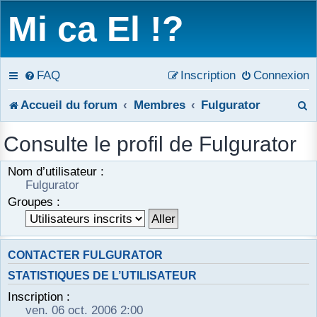
Mi ca El !?
FAQ
Inscription
Connexion
R
Accueil du forum
Membres
Fulgurator
e
Consulte le profil de Fulgurator
c
Nom d’utilisateur :
h
Fulgurator
Groupes :
e
r
CONTACTER FULGURATOR
c
STATISTIQUES DE L’UTILISATEUR
h
Inscription :
e
ven. 06 oct. 2006 2:00