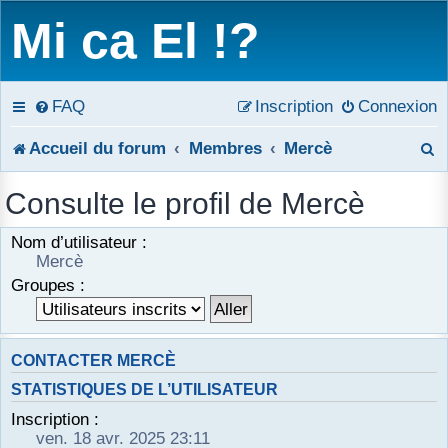
Mi ca El !?
FAQ
Inscription
Connexion
R
Accueil du forum
Membres
Mercè
e
Consulte le profil de Mercè
c
Nom d’utilisateur :
h
Mercè
Groupes :
e
r
CONTACTER MERCÈ
c
STATISTIQUES DE L’UTILISATEUR
h
Inscription :
e
ven. 18 avr. 2025 23:11