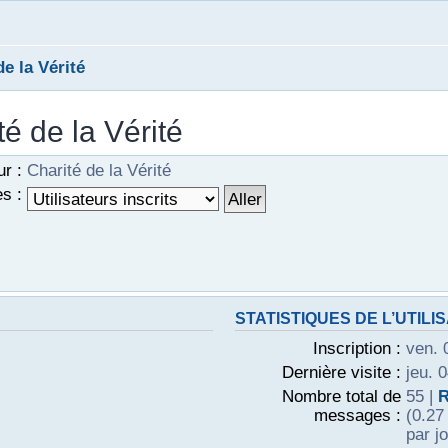
de la Vérité
té de la Vérité
ur :
Charité de la Vérité
s :
STATISTIQUES DE L’UTILI
Inscription :
ven. 
Dernière visite :
jeu. 
Nombre total de
55 |
R
messages :
(0.27
par j