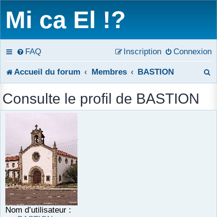
Mi ca El !?
FAQ
Inscription
Connexion
R
Accueil du forum
Membres
BASTION
e
Consulte le profil de BASTION
c
h
e
r
c
h
Nom d’utilisateur :
e