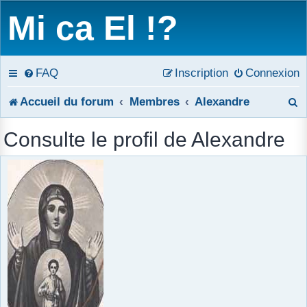
Mi ca El !?
FAQ
Inscription
Connexion
R
Accueil du forum
Membres
Alexandre
e
Consulte le profil de Alexandre
c
h
e
r
c
h
e