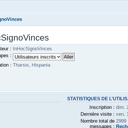
gnoVinces
ocSignoVinces
teur :
InHocSignoVinces
pes :
tion :
Tharsis, Hispania
STATISTIQUES DE L’UTILI
Inscription :
dim. 
Dernière visite :
ven. 
Nombre total de
2999 
messages :
Reche