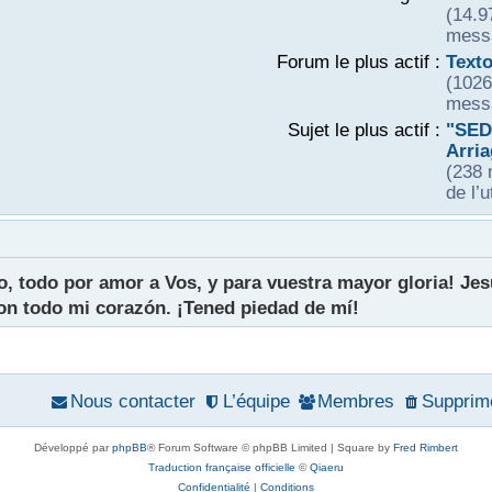
(14.9
messa
Forum le plus actif :
Text
(1026
messa
Sujet le plus actif :
"SED
Arri
(238 
de l’u
o, todo por amor a Vos, y para vuestra mayor gloria! Je
on todo mi corazón. ¡Tened piedad de mí!
Nous contacter
L’équipe
Membres
Supprime
Développé par
phpBB
® Forum Software © phpBB Limited | Square by
Fred Rimbert
Traduction française officielle
©
Qiaeru
Confidentialité
|
Conditions