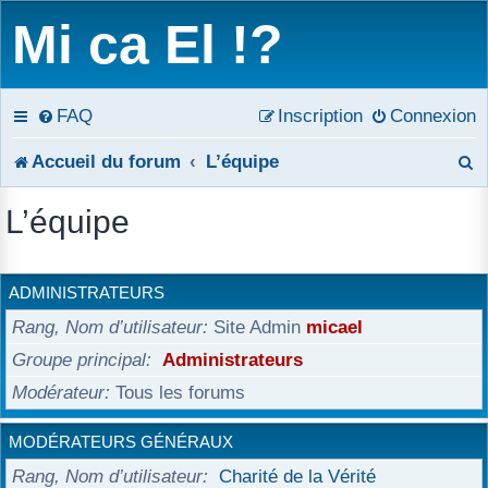
Mi ca El !?
FAQ
Inscription
Connexion
R
Accueil du forum
L’équipe
e
L’équipe
c
h
ADMINISTRATEURS
e
Rang, Nom d’utilisateur
Site Admin
micael
r
Groupe principal
Administrateurs
Modérateur
Tous les forums
c
h
MODÉRATEURS GÉNÉRAUX
e
Rang, Nom d’utilisateur
Charité de la Vérité