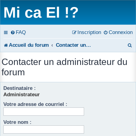
Mi ca El !?
FAQ
Inscription
Connexion
R
Accueil du forum
Contacter un administrateur du forum
e
Contacter un administrateur du
c
forum
h
Destinataire :
e
Administrateur
r
Votre adresse de courriel :
c
h
Votre nom :
e