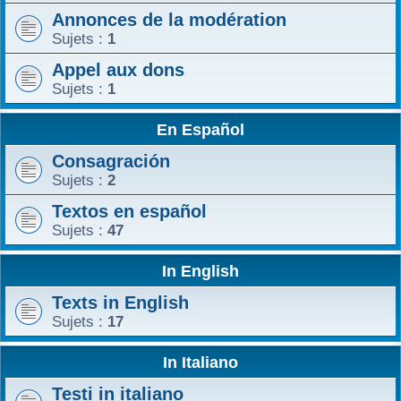
Annonces de la modération
r
Sujets :
1
Appel aux dons
Sujets :
1
En Español
Consagración
Sujets :
2
Textos en español
Sujets :
47
In English
Texts in English
Sujets :
17
In Italiano
Testi in italiano