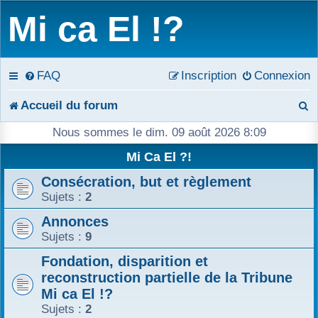
Mi ca El !?
FAQ
Inscription
Connexion
R
Accueil du forum
e
Nous sommes le dim. 09 août 2026 8:09
c
Mi Ca El ?!
Consécration, but et règlement
h
Sujets :
2
e
Annonces
r
Sujets :
9
c
Fondation, disparition et
reconstruction partielle de la Tribune
h
Mi ca El !?
Sujets :
2
e