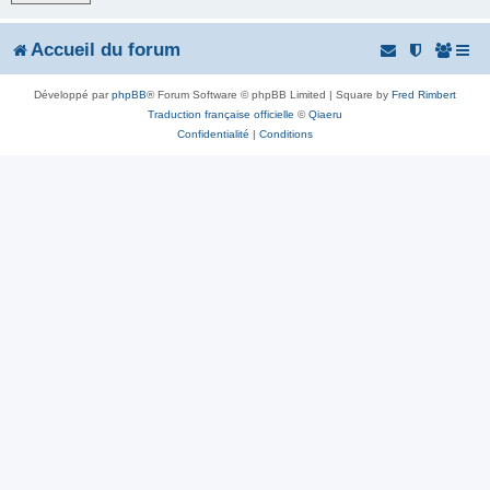
r
Accueil du forum
Développé par
phpBB
® Forum Software © phpBB Limited | Square by
Fred Rimbert
Traduction française officielle
©
Qiaeru
Confidentialité
|
Conditions