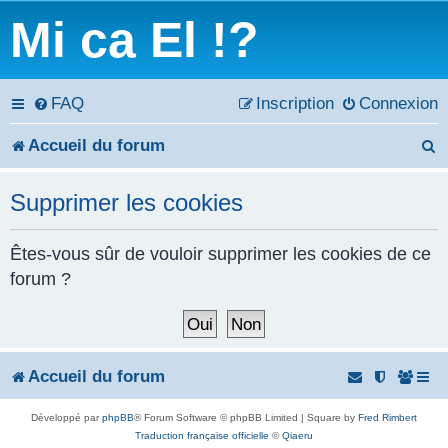
Mi ca El !?
FAQ
Inscription
Connexion
Accueil du forum
e
Supprimer les cookies
c
h
Êtes-vous sûr de vouloir supprimer les cookies de ce
forum ?
e
r
c
Accueil du forum
h
Développé par
phpBB
® Forum Software © phpBB Limited | Square by
Fred Rimbert
e
Traduction française officielle
©
Qiaeru