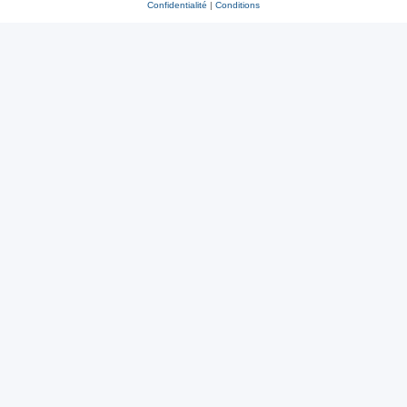
Confidentialité
|
Conditions
r