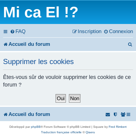
Mi ca El !?
FAQ
Inscription
Connexion
Accueil du forum
e
Supprimer les cookies
c
h
Êtes-vous sûr de vouloir supprimer les cookies de ce
forum ?
e
r
c
Accueil du forum
h
Développé par
phpBB
® Forum Software © phpBB Limited | Square by
Fred Rimbert
e
Traduction française officielle
©
Qiaeru