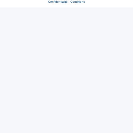
Confidentialité
|
Conditions
r